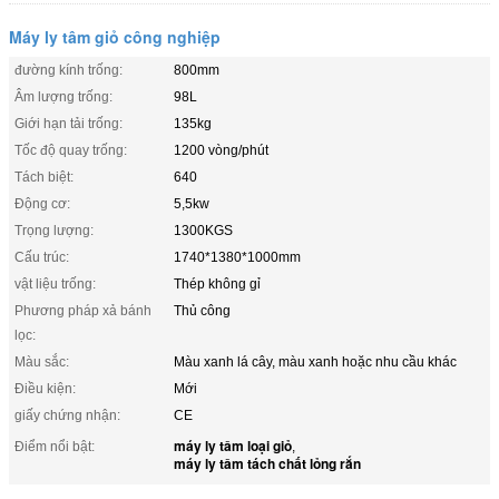
Máy ly tâm giỏ công nghiệp
đường kính trống:
800mm
Âm lượng trống:
98L
Giới hạn tải trống:
135kg
Tốc độ quay trống:
1200 vòng/phút
Tách biệt:
640
Động cơ:
5,5kw
Trọng lượng:
1300KGS
Cấu trúc:
1740*1380*1000mm
vật liệu trống:
Thép không gỉ
Phương pháp xả bánh
Thủ công
lọc:
Màu sắc:
Màu xanh lá cây, màu xanh hoặc nhu cầu khác
Điều kiện:
Mới
giấy chứng nhận:
CE
máy ly tâm loại giỏ
Điểm nổi bật:
,
máy ly tâm tách chất lỏng rắn