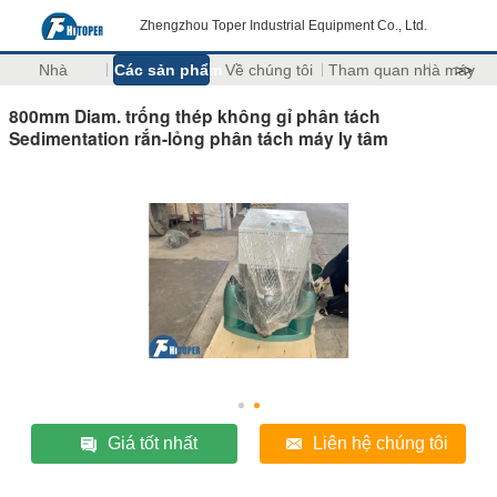
Zhengzhou Toper Industrial Equipment Co., Ltd.
Nhà
Các sản phẩm
Về chúng tôi
Tham quan nhà máy
>>
800mm Diam. trống thép không gỉ phân tách
Sedimentation rắn-lỏng phân tách máy ly tâm
Giá tốt nhất
Liên hệ chúng tôi