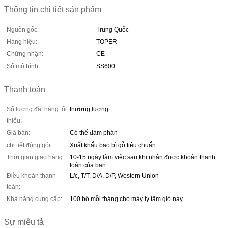
Thông tin chi tiết sản phẩm
Nguồn gốc:
Trung Quốc
Hàng hiệu:
TOPER
Chứng nhận:
CE
Số mô hình:
SS600
Thanh toán
Số lượng đặt hàng tối
thương lượng
thiểu:
Giá bán:
Có thể đàm phán
chi tiết đóng gói:
Xuất khẩu bao bì gỗ tiêu chuẩn.
Thời gian giao hàng:
10-15 ngày làm việc sau khi nhận được khoản thanh
toán của bạn
Điều khoản thanh
L/c, T/T, D/A, D/P, Western Union
toán:
Khả năng cung cấp:
100 bộ mỗi tháng cho máy ly tâm giỏ này
Sự miêu tả