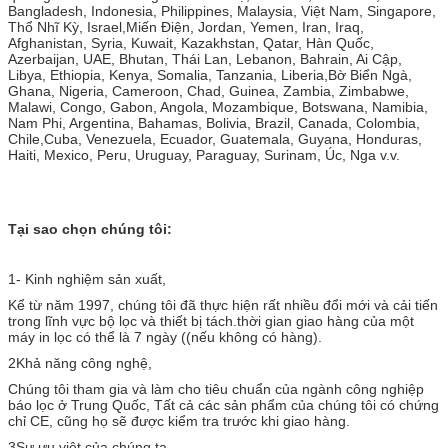
Bangladesh, Indonesia, Philippines, Malaysia, Việt Nam, Singapore,
Thổ Nhĩ Kỳ, Israel,Miến Điện, Jordan, Yemen, Iran, Iraq,
Afghanistan, Syria, Kuwait, Kazakhstan, Qatar, Hàn Quốc,
Azerbaijan, UAE, Bhutan, Thái Lan, Lebanon, Bahrain, Ai Cập,
Libya, Ethiopia, Kenya, Somalia, Tanzania, Liberia,Bờ Biển Ngà,
Ghana, Nigeria, Cameroon, Chad, Guinea, Zambia, Zimbabwe,
Malawi, Congo, Gabon, Angola, Mozambique, Botswana, Namibia,
Nam Phi, Argentina, Bahamas, Bolivia, Brazil, Canada, Colombia,
Chile,Cuba, Venezuela, Ecuador, Guatemala, Guyana, Honduras,
Haiti, Mexico, Peru, Uruguay, Paraguay, Surinam, Úc, Nga v.v.
Tại sao chọn chúng tôi:
1- Kinh nghiệm sản xuất,
Kể từ năm 1997, chúng tôi đã thực hiện rất nhiều đổi mới và cải tiến
trong lĩnh vực bộ lọc và thiết bị tách.thời gian giao hàng của một
máy in lọc có thể là 7 ngày ((nếu không có hàng).
2Khả năng công nghệ,
Chúng tôi tham gia và làm cho tiêu chuẩn của ngành công nghiệp
báo lọc ở Trung Quốc, Tất cả các sản phẩm của chúng tôi có chứng
chỉ CE, cũng họ sẽ được kiểm tra trước khi giao hàng.
3Sự ưu việt của chúng ta,