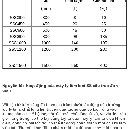
Dia.
Khối lượng
Giới hạn tải
Tốc
(mm)
(L)
(kg)
(
SSC300
300
8
10
SSC450
450
20
25
SSC600
600
45
80
SSC800
800
98
135
SSC1000
1000
140
195
SSC1200
1200
200
280
SSC1500
1500
360
400
Nguyên tắc hoạt động của máy ly tâm loại SS cấu trúc đơn
giản
Vật liệu từ trên cùng để tham gia trống dưới tác động của trường
lực ly tâm, chất lỏng lan truyền qua tường của bộ lọc trống vào
khung sàn cơ thể bộ lọc,một lối thoát chất lỏng từ xả, và vật liệu rắn
giữ trong trống, có thể lấy bằng tay từ đầu máy ly tâm từ điều khiển
điện, động cơ hai tốc độ. có thể tự động hoàn thành một chu kỳ làm
việc.bắt đầu một khởi động chậm một tốc độ cao chạy một phanh