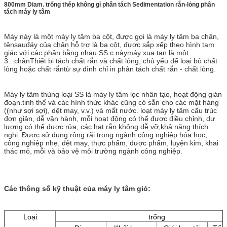
800mm Diam. trống thép không gỉ phân tách Sedimentation rắn-lỏng phân
tách máy ly tâm
Máy này là một máy ly tâm ba cột, được gọi là máy ly tâm ba chân,
tên
sau
đáy của chân hỗ trợ là ba cột, được sắp xếp theo hình tam
giác với các phần bằng nhau.
SS c này
máy xua tan là một
3...
chân
Thiết bị tách chất rắn và chất lỏng, chủ yếu để loại bỏ chất
lỏng hoặc chất rắn
từ sự đình chỉ i
n phân tách chất rắn - chất lỏng.
Máy ly tâm thùng loại SS là máy ly tâm lọc nhân tạo, hoạt động gián
đoạn.tinh thể và các hình thức khác cũng có sẵn cho các mặt hàng
((như sợi sợi), dệt may, v.v.) và mất nước. loạt máy ly tâm cấu trúc
đơn giản, dễ vận hành, mỗi hoạt động có thể được điều chỉnh, dư
lượng có thể được rửa, các hạt rắn không dễ vỡ,khả năng thích
nghi. Được sử dụng rộng rãi trong ngành công nghiệp hóa học,
công nghiệp nhẹ, dệt may, thực phẩm, dược phẩm, luyện kim, khai
thác mỏ, mỗi và bảo vệ môi trường ngành công nghiệp.
Các thông số kỹ thuật của máy ly tâm giỏ:
Loại
trống