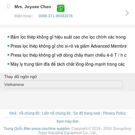
Mrs. Joycee Chen
Điện thoại :
0086-371-86081678
Bấm lọc thép không gỉ hiệu suất cao cho lọc chính xác trong ng
Press lọc thép không gỉ cho xi-rô và giấm Advanced Membrane C
Press lọc thép không gỉ với dòng chảy tham chiếu 4-6 T / h cho q
Máy ly trung tâm đĩa để tách chất lỏng-lỏng-mạnh trong các ng
Máy in lọc thép không gỉ có thể tùy chỉnh để điện mạ và lọc hóa 
Thay đổi ngôn ngữ
Bấm lọc thép không gỉ để tách chất lỏng rắn trong các ngành cô
Vietnamese
Máy ly tâm đĩa nối thủy lực để bảo trì dễ dàng và cải thiện hiệu 
Press lọc thép không gỉ với dòng chảy tham chiếu 1-10 T / h và 
Press lọc thép không gỉ để lọc thuốc lỏng với tấm lọc màng
Nhà
|
Về chúng tôi
|
Liên hệ chúng tôi
|
Sơ đồ trang web
|
Privacy Policy
0.6Mpa Press bộ lọc xả tự động cho hóa chất / y học / công ngh
Xem máy tính
Press lọc thép không gỉ cho tách dầu nước trong ngành công ng
Trung Quốc filter press machine supplier.
Copyright © 2019 - 2026 Zhengzhou
Toper Industrial Equipment Co., Ltd..