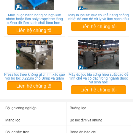
Máy in lọc bánh bông có hợp kim
Máy in lọc sắt đúc có khả năng chống
nhôm hoặc tấm polypropylene tăng
nhiệt độ cao để xử lý và làm sạch dầu
cường để làm sạch chất lỏng trong
các ngành công nghiệp khác nhau
Liên hệ chúng tôi
Liên hệ chúng tôi
Press lọc thép không gỉ chính xác cao
Máy ép lọc bìa cứng hiệu suất cao để
với bộ lọc 0,22um cho Sirup và giấm
tinh chế và cô đặc trong ngành dược
và sinh học
Liên hệ chúng tôi
Liên hệ chúng tôi
Bộ lọc công nghiệp
Buồng lọc
Màng lọc
Bộ lọc tấm và khung
Bộ lọc tấm tròn
Bông ép báo chí